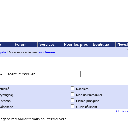
e
Forum
Services
Pour les pros
Boutique
Newsl
ipale
I Accédez directement
aux forums
e :
tualité
Dossiers
ryptages)
Dico de l'immobilier
 presse
Fiches pratiques
 Réponses
Guide bâtiment
Sélection
"agent immobilier"
", vous pourrez trouver :
: