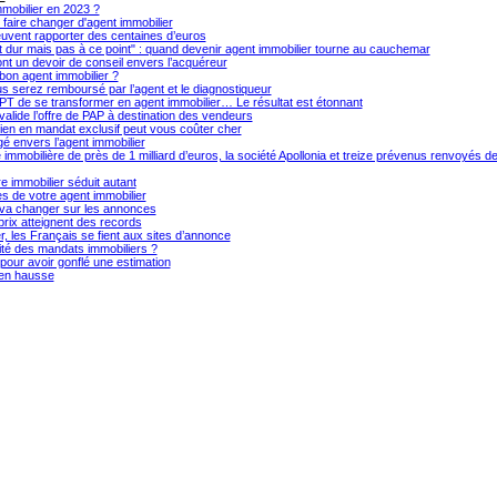
mmobilier en 2023 ?
faire changer d'agent immobilier
uvent rapporter des centaines d’euros
t dur mais pas à ce point" : quand devenir agent immobilier tourne au cauchemar
 ont un devoir de conseil envers l’acquéreur
bon agent immobilier ?
s serez remboursé par l’agent et le diagnostiqueur
de se transformer en agent immobilier… Le résultat est étonnant
 valide l’offre de PAP à destination des vendeurs
bien en mandat exclusif peut vous coûter cher
 envers l’agent immobilier
 immobilière de près de 1 milliard d’euros, la société Apollonia et treize prévenus renvoyés de
e immobilier séduit autant
 de votre agent immobilier
i va changer sur les annonces
prix atteignent des records
r, les Français se fient aux sites d’annonce
ité des mandats immobiliers ?
our avoir gonflé une estimation
 en hausse