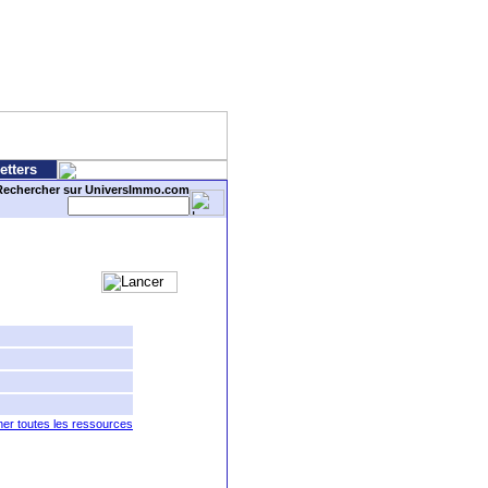
etters
Rechercher sur UniversImmo.com
ner toutes les ressources