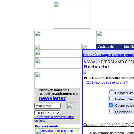
Actualité
Guid
Retour à la page d'accueil princ
WWW.UNIVERSIMMO.COM
Recherche...
Effectuer une nouvelle recherch
Optimiser votre recherche ?
Inscrivez-vous
pour
Dossiers d'ac
revevoir
gratuitement
notre
newsletter
Brèves (Déc
Coupures de
Questions /
Retrouvez la dernière lettre
en ligne
Contenant le(s) mot(s)-clef(s) "
Professionnels :
99
coupure(s) de presse , dont 