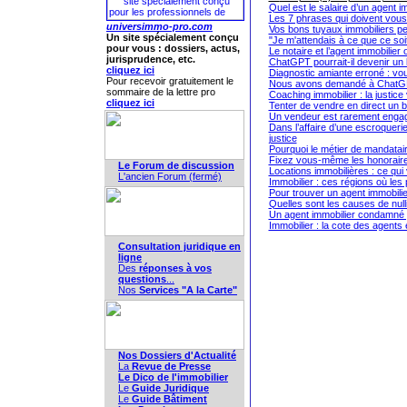
Quel est le salaire d’un agent i
Les 7 phrases qui doivent vous 
universimmo-pro.com
Vos bons tuyaux immobiliers pe
Un site spécialement conçu
"Je m'attendais à ce que ce soi
pour vous : dossiers, actus,
Le notaire et l’agent immobilier
jurisprudence, etc.
ChatGPT pourrait-il devenir un 
cliquez ici
Diagnostic amiante erroné : vou
Pour recevoir gratuitement le
Nous avons demandé à ChatGPT 
sommaire de la lettre pro
Coaching immobilier : la justice
cliquez ici
Tenter de vendre en direct un 
Un vendeur est rarement engagé
Dans l’affaire d’une escroquerie
justice
Pourquoi le métier de mandatair
Fixez vous-même les honoraires
Le Forum de discussion
Locations immobilières : ce qu
L'ancien Forum (fermé)
Immobilier : ces régions où les 
Pour trouver un agent immobilie
Quelles sont les causes de null
Un agent immobilier condamné p
Immobilier : la cote des agents
Consultation juridique en
ligne
Des
réponses à vos
questions
...
Nos
Services "A la Carte"
Nos Dossiers d'Actualité
La
Revue de Presse
Le Dico de l'immobilier
Le
Guide Juridique
Le
Guide Bâtiment