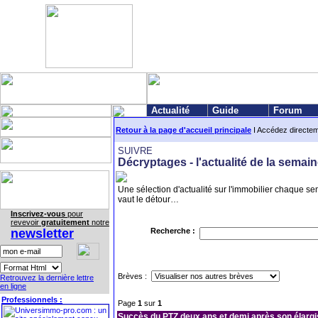
Actualité
Guide
Forum
Retour à la page d'accueil principale
I Accédez directe
SUIVRE
Décryptages - l'actualité de la semai
Une sélection d'actualité sur l'immobilier chaque sem
vaut le détour…
Inscrivez-vous
pour
revevoir
gratuitement
notre
newsletter
Recherche :
Brèves :
Retrouvez la dernière lettre
en ligne
Professionnels :
Page
1
sur
1
Succès du PTZ deux ans et demi après son élargi