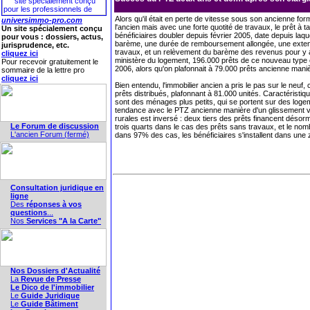
Alors qu'il était en perte de vitesse sous son ancienne fo
universimmo-pro.com
l'ancien mais avec une forte quotité de travaux, le prêt à
Un site spécialement conçu
bénéficiaires doubler depuis février 2005, date depuis laq
pour vous : dossiers, actus,
barème, une durée de remboursement allongée, une extensio
jurisprudence, etc.
travaux, et un relèvement du barème des revenus pour y ac
cliquez ici
ministère du logement, 196.000 prêts de ce nouveau type
Pour recevoir gratuitement le
2006, alors qu'on plafonnait à 79.000 prêts ancienne maniè
sommaire de la lettre pro
cliquez ici
Bien entendu, l'immobilier ancien a pris le pas sur le neuf, 
prêts distribués, plafonnant à 81.000 unités. Caractéristiq
sont des ménages plus petits, qui se portent sur des logem
tendance avec le PTZ ancienne manière d'un glissement ve
rurales est inversé : deux tiers des prêts financent désor
Le Forum de discussion
trois quarts dans le cas des prêts sans travaux, et le nom
L'ancien Forum (fermé)
dans 97% des cas, les bénéficiaires s'installent dans une 
Consultation juridique en
ligne
Des
réponses à vos
questions
...
Nos
Services "A la Carte"
Nos Dossiers d'Actualité
La
Revue de Presse
Le Dico de l'immobilier
Le
Guide Juridique
Le
Guide Bâtiment