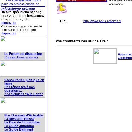
notaire...
universimmo-pro.com
Un site spécialement conçu
pour vous : dossiers, actus,
jurisprudence, etc.
URL :
http://www.paris.notaires.fr
cliquez ici
Pour recevoir gratuitement le
sommaire de la lettre pro
cliquez ici
Vos commentaires sur ce site :
Le Forum de discussion
Apporter
L'ancien Forum (fermé)
Comment
Consultation juridique en
ligne
Des
réponses à vos
questions
...
Nos
Services "A la Carte"
Nos Dossiers d'Actualité
La
Revue de Presse
Le Dico de l'immobilier
Le
Guide Juridique
Le
Guide Bâtiment