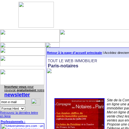
Retour à la page d'accueil principale
I Accédez directe
TOUT LE WEB IMMOBILIER
Paris-notaires
Inscrivez-vous
pour
revevoir
gratuitement
notre
newsletter
Site de la Co
en ligne une 
immobilier par
Met en ligne d
Retrouvez la dernière lettre
en ligne
vente chez les
ventes aux en
Professionnels :
Propose une ca
Défense et ill