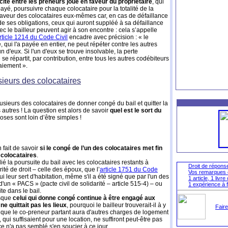
icite entre les preneurs joue en faveur du propriétaire
, qui
yé, poursuivre chaque colocataire pour la totalité de la
 faveur des colocataires eux-mêmes car, en cas de défaillance
de ses obligations, ceux qui auront suppléé à sa défaillance
ec le bailleur peuvent agir à son encontre : cela s’appelle
rticle 1214 du Code Civil
encadre avec précision : « le
, qui l'a payée en entier, ne peut répéter contre les autres
n d'eux. Si l'un d'eux se trouve insolvable, la perte
se répartit, par contribution, entre tous les autres codébiteurs
paiement ».
sieurs des colocataires
sieurs des colocataires de donner congé du bail et quitter la
s autres ! La question est alors de savoir
quel est le sort du
oses sont loin d’être simples !
 fait de savoir
si le congé de l’un des colocataires met fin
 colocataires
.
ié la poursuite du bail avec les colocataires restants à
Droit de réponse
ité de droit – celle des époux, que l’
article 1751 du Code
Vos remarques 
ui leur sert d'habitation, même s'il a été signé que par l'un des
1 article, 1 livr
'un « PACS » (pacte civil de solidarité – article 515-4) – ou
1 expérience à f
te dans le bail.
isque
celui qui donne congé continue à être engagé aux
ne quittait pas les lieux
, pourquoi le bailleur trouverait-il à y
Faire
e que le co-preneur partant aura d'autres charges de logement
qui suffisaient pour une location, ne suffiront peut-être pas
e n'a pas semblé s'en soucier à ce jour...