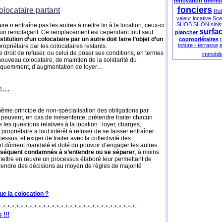
rénovation thermi
fonciers
locataire partant
Rob
valeur locative
Scel
SHOB
SHON
sinis
re n’entraîne pas les autres à mettre fin à la location, ceux-ci
surfa
 un remplaçant. Ce remplacement est cependant tout sauf
plancher
stitution d’un colocataire par un autre doit faire l’objet d’un
copropriétaires
toiture - terrasse
t
ropriétaire par les colocataires restants.
e droit de refuser, ou celui de poser ses conditions, en termes
immobili
nouveau colocataire, de maintien de la solidarité du
 fréquemment, d’augmentation de loyer…
te…
me principe de non-spécialisation des obligations par
e peuvent, en cas de mésentente, prétendre traiter chacun
les questions relatives à la location : loyer, charges,
 propriétaire a tout intérêt à refuser de se laisser entraîner
sus, et exiger de traiter avec la collectivité des
nt dûment mandaté et doté du pouvoir d’engager les autres.
onséquent condamnés à s’entendre ou se séparer
, à moins
à mettre en œuvre un processus élaboré leur permettant de
 prendre des décisions au moyen de règles de majorité
ue la colocation ?
*-*-*-*-*-*-*-*-*-*-*-*-*-*-*-*-*-*-*-*-*-*-*-*-*-*-*-*-*-*-*-
 !!!