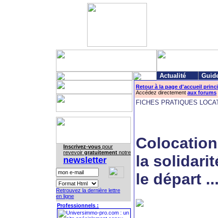
Actualité
Guid
Retour à la page d'accueil princ
Accédez directement
aux forums
FICHES PRATIQUES LOCA
Colocation
Inscrivez-vous
pour
revevoir
gratuitement
notre
la solidari
newsletter
le départ ..
Retrouvez la dernière lettre
en ligne
Professionnels :