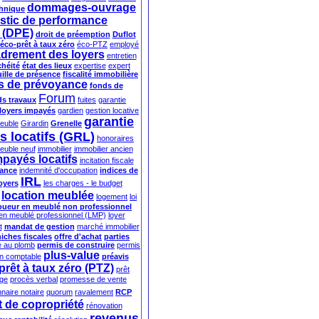
dommages-ouvrage
chnique
stic de performance
 (DPE)
droit de préemption
Duflot
éco-prêt à taux zéro
éco-PTZ
employé
drement des loyers
entretien
héité
état des lieux
expertise
expert
uille de présence
fiscalité immobilière
s de prévoyance
fonds de
Forum
ds travaux
fuites
garantie
 loyers impayés
gardien
gestion locative
garantie
meuble
Girardin
Grenelle
s locatifs (GRL)
honoraires
euble neuf
immobilier
immobilier ancien
mpayés locatifs
incitation fiscale
rance
indemnité d'occupation
indices de
IRL
oyers
les charges - le budget
location meublée
logement
loi
oueur en meublé non professionnel
 en meublé professionnel (LMP)
loyer
t
mandat de gestion
marché immobilier
niches fiscales
offre d'achat
parties
e au plomb
permis de construire
permis
plus-value
an comptable
préavis
prêt à taux zéro (PTZ)
prêt
ège
procès verbal
promesse de vente
naire notaire
quorum
ravalement
RCP
 de copropriété
rénovation
revenus