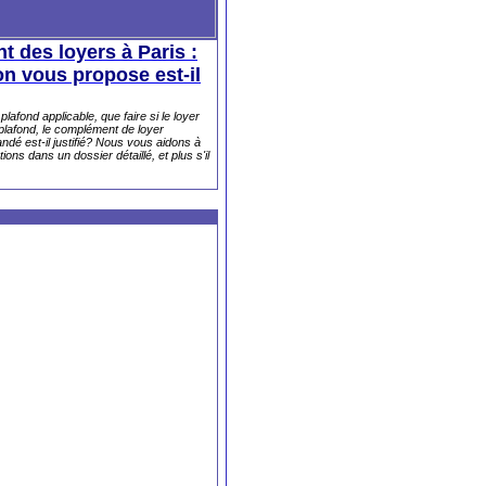
 des loyers à Paris :
on vous propose est-il
lafond applicable, que faire si le loyer
lafond, le complément de loyer
dé est-il justifié? Nous vous aidons à
ons dans un dossier détaillé, et plus s'il