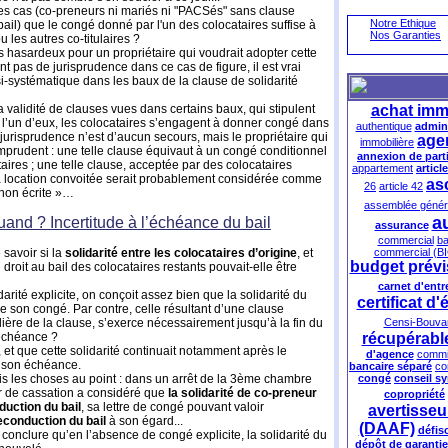
tres cas (co-preneurs ni mariés ni "PACSés" sans clause
Notre Ethique
bail) que le congé donné par l'un des colocataires suffise à
Nos Garanties
ou les autres co-titulaires ?
 hasardeux pour un propriétaire qui voudrait adopter cette
ent pas de jurisprudence dans ce cas de figure, il est vrai
i-systématique dans les baux de la clause de solidarité
a validité de clauses vues dans certains baux, qui stipulent
achat imm
 l’un d’eux, les colocataires s’engagent à donner congé dans
authentique
admini
a jurisprudence n’est d’aucun secours, mais le propriétaire qui
age
immobilière
mprudent : une telle clause équivaut à un congé conditionnel
annexion de par
ires ; une telle clause, acceptée par des colocataires
appartement
articl
 la location convoitée serait probablement considérée comme
as
26
article 42
« non écrite »…
assemblée génér
a
quand ? Incertitude à l’échéance du bail
assurance
commercial
ba
savoir si la
solidarité entre les colocataires d’origine
, et
commercial (BI
budget prévi
droit au bail des colocataires restants pouvait-elle être
carnet d'ent
arité explicite, on conçoit assez bien que la solidarité du
certificat d
de son congé. Par contre, celle résultant d’une clause
ulière de la clause, s’exerce nécessairement jusqu’à la fin du
Censi-Bouva
 échéance ?
récupérabl
et que cette solidarité continuait notamment après le
d'agence
commi
à son échéance.
bancaire séparé
co
s les choses au point : dans un arrêt de la 3ème chambre
congé
conseil sy
our de cassation a considéré que
la solidarité de co-preneur
copropriété
duction du bail
, sa lettre de congé pouvant valoir
avertisse
reconduction du bail
à son égard...
(DAAF)
défis
en conclure qu’en l’absence de congé explicite, la solidarité du
dépôt de garantie