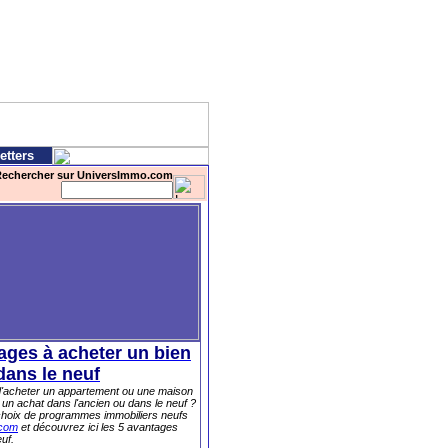
etters
echercher sur UniversImmo.com
ages à acheter un bien
dans le neuf
 d'acheter un appartement ou une maison
 un achat dans l'ancien ou dans le neuf ?
choix de programmes immobiliers neufs
.com
et découvrez ici les 5 avantages
uf.