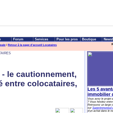
e
Forum
Services
Pour les pros
Boutique
Newsl
R
ipale
I
Retour à la page d'accueil Locataires
TAIRES
 - le cautionnement,
té entre colocataires,
Les 5 avant
.
immobilier 
Vous avez le projet
? Vous hésitez entre
Retrouvez un large 
sur
Superimmoneuf
d'un achat dans le ne