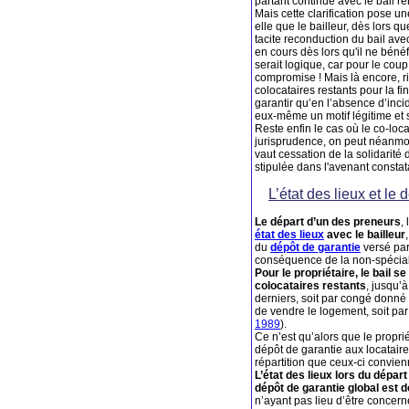
partant continue avec le bail 
Mais cette clarification pose un
elle que le bailleur, dès lors que
tacite reconduction du bail avec
en cours dès lors qu'il ne bénéf
serait logique, car pour le coup
compromise ! Mais là encore, ri
colocataires restants pour la fi
garantir qu’en l’absence d’inci
eux-même un motif légitime et sé
Reste enfin le cas où le co-loc
jurisprudence, on peut néanmoi
vaut cessation de la solidarité
stipulée dans l'avenant constat
L’état des lieux et le
Le départ d’un des preneurs
,
état des lieux
avec le bailleur
du
dépôt de garantie
versé par 
conséquence de la non-spéciali
Pour le propriétaire, le bail s
colocataires restants
, jusqu’à
derniers, soit par congé donné p
de vendre le logement, soit par 
1989
).
Ce n’est qu’alors que le proprié
dépôt de garantie aux locataires
répartition que ceux-ci convienn
L’état des lieux lors du dépar
dépôt de garantie global est d
n’ayant pas lieu d’être concer