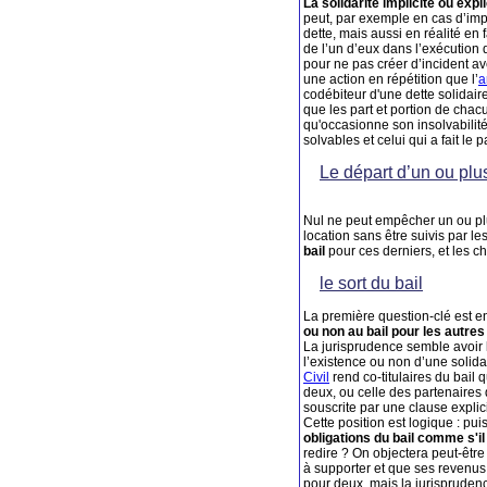
La solidarité implicite ou expl
peut, par exemple en cas d’impa
dette, mais aussi en réalité en
de l’un d’eux dans l’exécution 
pour ne pas créer d’incident av
une action en répétition que l’
a
codébiteur d'une dette solidaire
que les part et portion de chacu
qu'occasionne son insolvabilité 
solvables et celui qui a fait le 
Le départ d’un ou plu
Nul ne peut empêcher un ou plu
location sans être suivis par le
bail
pour ces derniers, et les ch
le sort du bail
La première question-clé est en
ou non au bail pour les autres
La jurisprudence semble avoir l
l’existence ou non d’une solidar
Civil
rend co-titulaires du bail q
deux, ou celle des partenaires d
souscrite par une clause explici
Cette position est logique : pu
obligations du bail comme s'il 
redire ? On objectera peut-êtr
à supporter et que ses revenus, 
pour deux, mais la jurisprudenc