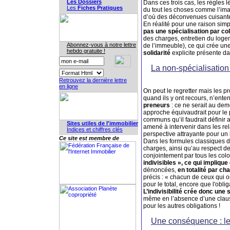
Les Dossiers
Dans ces trois cas, les règles 
Les
Fiches Pratiques
du tout les choses comme l’ima
d’où des déconvenues cuisante
En réalité pour une raison simp
pas une spécialisation par co
des charges, entretien du logem
Abonnez-vous à notre lettre
de l’immeuble), ce qui crée un
hebdo gratuite !
solidarité
explicite présente d
La non-spécialisation
Retrouvez la dernière lettre
en ligne
On peut le regretter mais les pr
quand ils y ont recours, n’ente
preneurs
: ce ne serait au deme
approche équivaudrait pour le 
communs qu’il faudrait définir 
Sites utiles de l'immobilier
amené à intervenir dans les rel
Indices et chiffres clés
perspective attrayante pour un b
Ce site est membre de
Dans les formules classiques de
charges, ainsi qu’au respect de
conjointement par tous les colo
indivisibles », ce qui implique
dénoncées,
en totalité par ch
précis : « chacun de ceux qui o
pour le total, encore que l'obli
L’indivisibilité crée donc une s
même en l’absence d’une clause de
pour les autres obligations !
Une conséquence : le