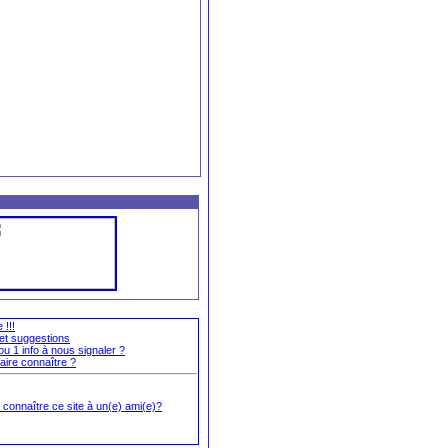
 !!!
et suggestions
e ou 1 info à nous signaler ?
aire connaître ?
 connaître ce site à un(e) ami(e)?