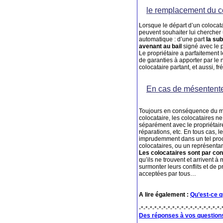
le remplacement du co
Lorsque le départ d’un colocatai
peuvent souhaiter lui chercher
automatique : d’une part
la sub
avenant au bail
signé avec le p
Le propriétaire a parfaitement l
de garanties à apporter par le 
colocataire partant, et aussi,
En cas de mésenten
Toujours en conséquence du mê
colocataire, les colocataires n
séparément avec le propriétaire 
réparations, etc. En tous cas, le
imprudemment dans un tel proces
colocataires, ou un représenta
Les colocataires sont par c
qu’ils ne trouvent et arrivent 
surmonter leurs conflits et de
acceptées par tous…
A lire également :
Qu’est-ce q
-*-*-*-*-*-*-*-*-*-*-*-*-*-*-*-*-*-*-
Des réponses à vos questions