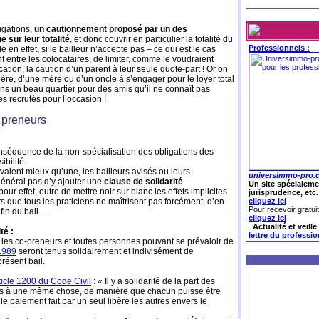
ligations,
un cautionnement proposé par un des
 sur leur totalité
, et donc couvrir en particulier la totalité du
Professionnels :
e en effet, si le bailleur n’accepte pas – ce qui est le cas
t entre les colocataires, de limiter, comme le voudraient
ation, la caution d’un parent à leur seule quote-part ! Or on
ère, d’une mère ou d’un oncle à s’engager pour le loyer total
ans un beau quartier pour des amis qu’il ne connaît pas
es recrutés pour l’occasion !
s preneurs
conséquence de la non-spécialisation des obligations des
ibilité.
lent mieux qu’une, les bailleurs avisés ou leurs
universimmo-pro.
énéral pas d’y ajouter une
clause de solidarité
Un site spécialeme
 pour effet, outre de mettre noir sur blanc les effets implicites
jurisprudence, etc.
ts que tous les praticiens ne maîtrisent pas forcément, d’en
cliquez ici
Pour recevoir gratui
 fin du bail…
cliquez ici
Actualité et veill
té :
lettre du professi
e les co-preneurs et toutes personnes pouvant se prévaloir de
 1989
seront tenus solidairement et indivisément de
résent bail.
ticle 1200 du Code Civil
: « Il y a solidarité de la part des
igés à une même chose, de manière que chacun puisse être
e le paiement fait par un seul libère les autres envers le