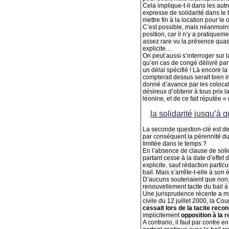
Cela implique-t-il dans les au
expresse de solidarité dans le 
mettre fin à la location pour le 
C’est possible, mais néanmoins
position, car il n’y a pratiquem
assez rare vu la présence quas
explicite…
On peut aussi s’interroger sur l
qu’en cas de congé délivré par
un délai spécifié ! Là encore l
compterait dessus serait bien i
donné d’avance par les colocata
désireux d’obtenir à tous prix
léonine, et de ce fait réputée 
la solidarité jusqu’à 
La seconde question-clé est de 
par conséquent la pérennité du 
limitée dans le temps ?
En l’absence de clause de solid
partant cesse à la date d’effet 
explicite, sauf rédaction partic
bail. Mais s’arrête-t-elle à son
D’aucuns soutenaient que non, 
renouvellement tacite du bail 
Une jurisprudence récente a mi
civile du 12 juillet 2000, la C
cessait lors de la tacite recon
implicitement
opposition à la 
A contrario, il faut par contre 