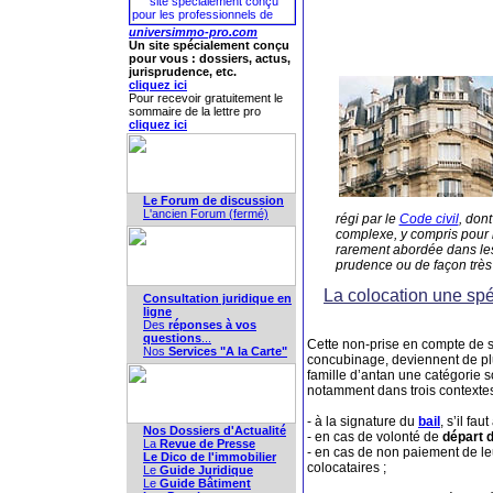
universimmo-pro.com
Un site spécialement conçu
pour vous : dossiers, actus,
jurisprudence, etc.
cliquez ici
Pour recevoir gratuitement le
sommaire de la lettre pro
cliquez ici
Le Forum de discussion
L'ancien Forum (fermé)
régi par le
Code civil
, dont
complexe, y compris pour l
rarement abordée dans les
prudence ou de façon très
La colocation une spé
Consultation juridique en
ligne
Des
réponses à vos
questions
...
Cette non-prise en compte de s
Nos
Services "A la Carte"
concubinage, deviennent de plu
famille d’antan une catégorie so
notamment dans trois contextes
- à la signature du
bail
, s’il fa
Nos Dossiers d'Actualité
- en cas de volonté de
départ d
La
Revue de Presse
- en cas de non paiement de le
Le Dico de l'immobilier
colocataires ;
Le
Guide Juridique
Le
Guide Bâtiment