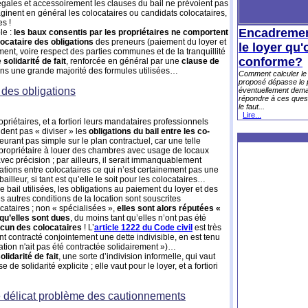
légales et accessoirement les clauses du bail ne prévoient pas
ginent en général les colocataires ou candidats colocataires,
s !
Encadrement
le :
les baux consentis par les propriétaires ne comportent
locataire des obligations
des preneurs (paiement du loyer et
le loyer qu'
ent, voire respect des parties communes et de la tranquillité
conforme?
e
solidarité de fait
, renforcée en général par une
clause de
ans une grande majorité des formules utilisées…
Comment calculer le p
proposé dépasse le p
 des obligations
éventuellement deman
répondre à ces questi
le faut...
Lire...
opriétaires, et a fortiori leurs mandataires professionnels
ndent pas « diviser » les
obligations du bail entre les co-
urant pas simple sur le plan contractuel, car une telle
propriétaire à louer des chambres avec usage de locaux
avec précision ; par ailleurs, il serait immanquablement
ations entre colocataires ce qui n’est certainement pas une
ailleur, si tant est qu’elle le soit pour les colocataires…
 bail utilisées, les obligations au paiement du loyer et des
s autres conditions de la location sont souscrites
cataires ; non « spécialisées »,
elles sont alors réputées «
 qu’elles sont dues
, du moins tant qu’elles n’ont pas été
acun des colocataires
! L’
article 1222 du Code civil
est très
nt contracté conjointement une dette indivisible, en est tenu
gation n'ait pas été contractée solidairement »)…
olidarité de fait
, une sorte d’indivision informelle, qui vaut
 solidarité explicite ; elle vaut pour le loyer, et a fortiori
 délicat problème des cautionnements