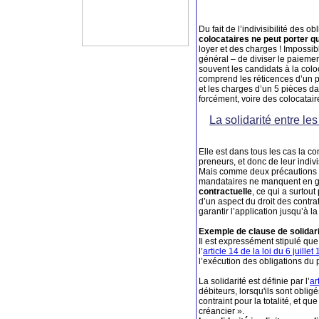
Du fait de l’indivisibilité des ob
colocataires ne peut porter que
loyer et des charges ! Impossibl
général – de diviser le paiemen
souvent les candidats à la coloc
comprend les réticences d’un p
et les charges d’un 5 pièces d
forcément, voire des colocatair
La solidarité entre le
Elle est dans tous les cas la 
preneurs, et donc de leur indivis
Mais comme deux précautions va
mandataires ne manquent en g
contractuelle
, ce qui a surtout
d’un aspect du droit des contra
garantir l’application jusqu’à la
Exemple de clause de solidari
Il est expressément stipulé qu
l’
article 14 de la loi du 6 juillet
l’exécution des obligations du p
La solidarité est définie par l’
ar
débiteurs, lorsqu'ils sont obl
contraint pour la totalité, et qu
créancier ».