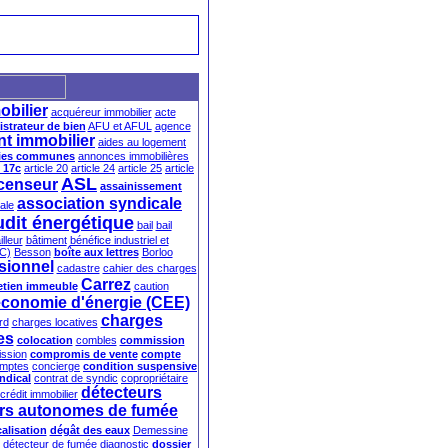
obilier
acquéreur immobilier
acte
strateur de bien
AFU et AFUL
agence
nt immobilier
aides au logement
ties communes
annonces immobilières
e 17c
article 20
article 24
article 25
article
ASL
censeur
assainissement
association syndicale
ale
udit énergétique
bail
bail
illeur
bâtiment
bénéfice industriel et
C)
Besson
boîte aux lettres
Borloo
sionnel
cadastre
cahier des charges
Carrez
retien immeuble
caution
'économie d'énergie (CEE)
charges
rd
charges locatives
es
colocation
combles
commission
ssion
compromis de vente
compte
mptes
concierge
condition suspensive
ndical
contrat de syndic
copropriétaire
détecteurs
crédit immobilier
urs autonomes de fumée
calisation
dégât des eaux
Demessine
détecteur de fumée
diagnostic
dossier