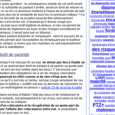
renouvelé…
de diagnostic te
e autre question : la conséquence induite de cet arrêt serait-
diagno
 la solidarité du partant s’arrête, serait en droit de refuser la
 le ou les co-preneurs restants à l'issue de la période de bail
énergétique
icie plus de la solidarité de tous les co-preneurs initiaux ? Ce
économie d'énergie
 la sécurité de sa location pourrait être sérieusement
enca
d'immeuble
en n’est moins sûr :il faudrait qu’il donne congé aux
d'immeuble
étanc
n du bail pour motif légitime et sérieux, et rien ne permet de
judiciaire
fenêtre
fe
dents de règlement du loyer et des charges (constituant en
fond
foncier
rieux), il serait suivi par un tribunal…
ataire partant présente un remplaçant : sans le secours de la
roulement
fon
ns penser que l'acceptation du remplaçant par le bailleur
financière
garantie
 du sortant, à moins que son maintien ne soit expressément
gestionnaire d'im
ant la substitution…
des risque
Hypothèque
imm
 dépôt de garantie
i
immobilier neuf
indemnité d'assu
 lorsqu’il ne met pas fin au bail,
ne donne pas lieu à établir un
, ni un quelconque droit du partant à récupérer sa quote-part
révision des l
lui lors de leur entrée dans les lieux ! C’est encore une
Lienemann
location
sation des obligations vis à vis de chaque colocataire.
89
lotissement
l
e poursuit en effet comme si de rien n’était avec les
(LMNP)
loueur
 ce qu’il y soit mis un terme, soit par congé simultané de ces
majorité
manda
ar le bailleur « justifié soit par sa décision de reprendre ou
meublé
mitoyen
un motif légitime et sérieux » (
article 15 de la loi du 6 juillet
communes
peintur
de construire
pl
taire est tenu d’établir l’état des lieux et de rembourser le
réduit
président
 sortants, soit globalement à l’un d’eux, soit selon la clé de
immobilier
privil
ent de lui indiquer.
PTZ+
t d’un colocataire et la récupération de sa quote-part du
question
onc l’affaire des colocataires entre eux
, le propriétaire
règlement
né en quoi que ce soit…