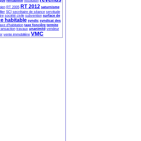
que
rentabilité
résolution
RT 2012
ien
RT 2005
saturnisme
lier
SCI
secrétaire de séance
servitude
tre
société civile
subvention
surface de
ce habitable
syndic
syndicat des
taxe d'habitation
taxe foncière
termite
ransaction
travaux
unanimité
vendeur
VMC
er
vente immobilière